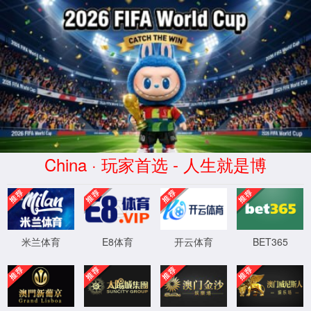
中国·e8125雷火电竞(股份有限公司)-Official website
CN
EN
|
产品中心
FD7352P
接口：
PCIE
WIFI/蓝牙：
WIFI 6/6E ; BT 5.4
频段：
2.4G ; 5G
天线：
2T2R
2.4G/5G物理层最大传输速率：
572.4Mbps/1.2Gbps
带宽：
80M
吞吐速率：
1Gbps
认证：
SRRC/ROHS/CE/FCC