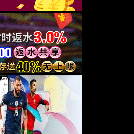
KD3576
LKD3562
BA3588S
LKD3566
14034935号-1