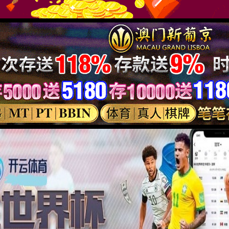
LKB1126BP
LKD3506
L
LKD3568
LKD3588
L
2024 中国·e8125雷火电竞(股份有限公司)-Official website All Rights Reserved
沪ICP备