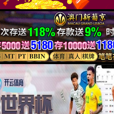
立即购买
情
支持与下载
产品手册
W