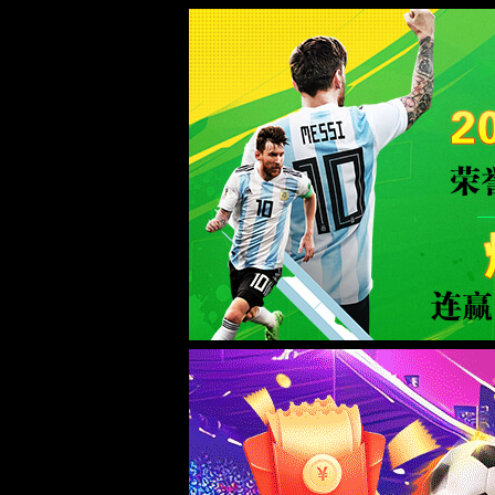
中国·e8125雷火电竞(股份有限公司)-Official website
首
产品
页
心
产品中心
Rockchip瑞芯微 | HISI海思 | NVIDIA