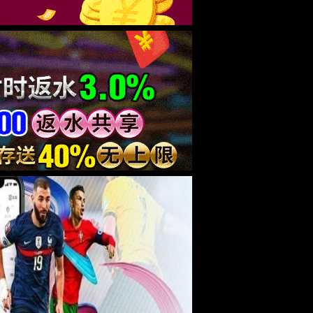
IKI教程