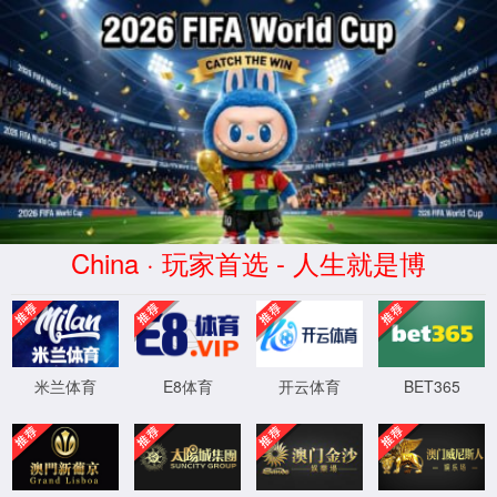
中国·e8125雷火电竞(股份有限公司)-Official website
CN
EN
|
产品中心
|
产品搜索
Neardi PI
核心模块
开发板
智能计算机