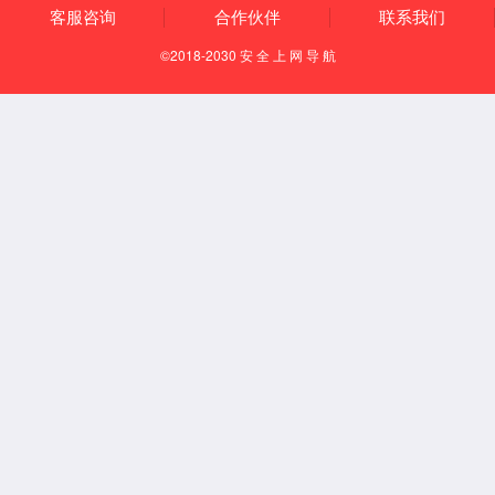
LCB3576